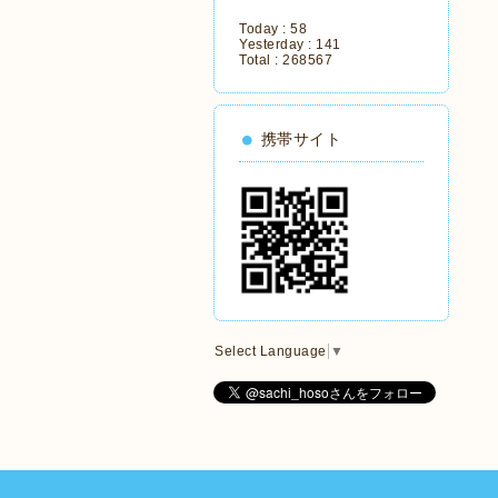
Today :
58
Yesterday :
141
Total :
268567
携帯サイト
Select Language
▼