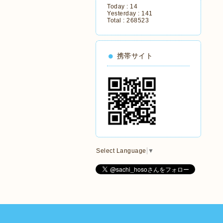
Today :
14
Yesterday :
141
Total :
268523
携帯サイト
Select Language
▼