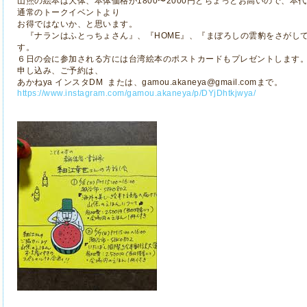
山烋の絵本は大体、本体価格が1800〜2000円とちょっとお高いので、
通常のトークイベントより
お得ではないか、と思います。
『ナランはふとっちょさん』、『HOME』、『まぼろしの雲豹をさがして
す。
６日の会に参加される方には台湾絵本のポストカードもプレゼントします
申し込み、ご予約は、
あかねya インスタDM または、gamou.akaneya@gmail.comまで。
https://www.instagram.com/gamou.akaneya/p/DYjDhtkjwya/