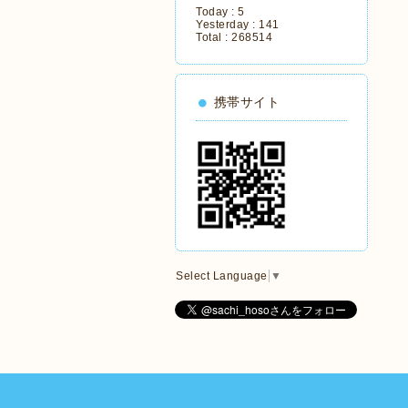
Today :
5
Yesterday :
141
Total :
268514
携帯サイト
Select Language
▼