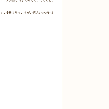
本代プラスお話し付きで考えていただくと、
』の3冊はサイン本がご購入いただけま
。