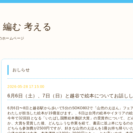
 編む 考える
のホームページ
おしらせ
2026-05-28 17:15:00
6月6日（土）、7日（日）と越谷で絵本についてお話し
6月6日〜8日と越谷駅から歩いて5分のSOKO802で「山烋のえほん」フ
わたしが担当した絵本が19冊並びます。、6日は台湾の絵本やイタリアの
今年で32回目となる「いたばし国際絵本翻訳大賞」の受賞作について、ど
か、大賞を受賞した後、どんなふうな作業を経て、書店に並ぶ本になるの
どちらも参加費が2500円ですが、好きな山烋のえほんを1冊お持ち帰りい